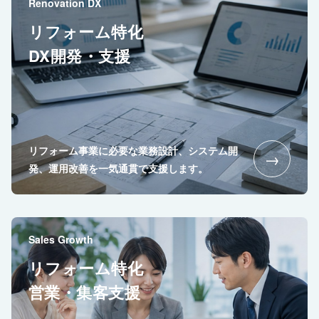
Renovation DX
リフォーム特化
DX開発・支援
リフォーム事業に必要な業務設計、システム開
→
発、運用改善を一気通貫で支援します。
Sales Growth
リフォーム特化
営業・集客支援